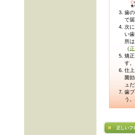
歯の
で届
次に
い歯
所は
（
正
矯正
す。
仕上
菌効
ュだ
歯ブ
う。
正しいフ