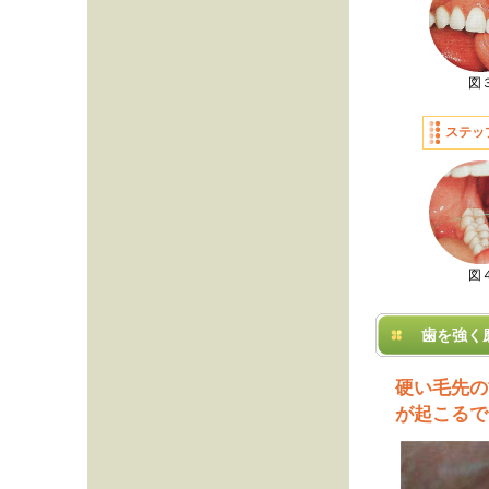
図
ステッ
図
歯を強く
硬い毛先の
が起こるで