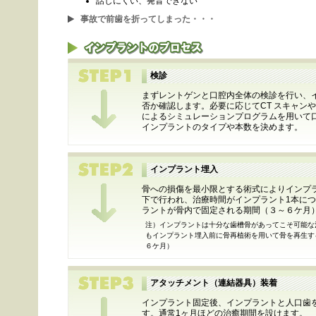
話しにくい、発音できない
事故で前歯を折ってしまった・・・
検診
まずレントゲンと口腔内全体の検診を行い、
否か確認します。必要に応じてCT スキャン
によるシミュレーションプログラムを用いて
インプラントのタイプや本数を決めます。
インプラント埋入
骨への損傷を最小限とする術式によりインプ
下で行われ、治療時間がインプラント1本につ
ラントが骨内で固定される期間（３～６ケ月
注）インプラントは十分な歯槽骨があってこそ可能な
もインプラント埋入前に骨再植術を用いて骨を再生す
６ケ月）
アタッチメント（連結器具）装着
インプラント固定後、インプラントと人口歯
す。通常1ヶ月ほどの治癒期間を設けます。