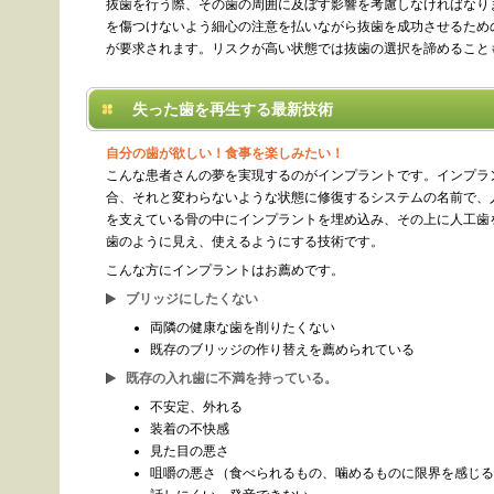
抜歯を行う際、その歯の周囲に及ぼす影響を考慮しなければなり
を傷つけないよう細心の注意を払いながら抜歯を成功させるため
が要求されます。リスクが高い状態では抜歯の選択を諦めること
失った歯を再生する最新技術
自分の歯が欲しい！食事を楽しみたい！
こんな患者さんの夢を実現するのがインプラントです。インプラ
合、それと変わらないような状態に修復するシステムの名前で、
を支えている骨の中にインプラントを埋め込み、その上に人工歯
歯のように見え、使えるようにする技術です。
こんな方にインプラントはお薦めです。
ブリッジにしたくない
両隣の健康な歯を削りたくない
既存のブリッジの作り替えを薦められている
既存の入れ歯に不満を持っている。
不安定、外れる
装着の不快感
見た目の悪さ
咀嚼の悪さ（食べられるもの、噛めるものに限界を感じる