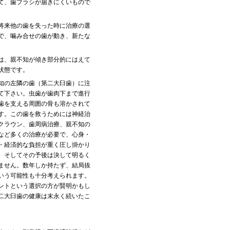
て、歯ブラシが届きにくいもので
将来他の歯を失った時に治療の選
で、噛み合せの歯が動き、新たな
は、親不知が傾き部分的にはえて
状態です。
知の左隣の歯（第二大臼歯）に注
て下さい。虫歯が歯肉下まで進行
歯を支える周囲の骨も溶かされて
す。この歯を救うためには神経治
クラウン、歯周病治療、親不知の
など多くの治療が必要で、心身・
・経済的な負担が重く圧し掛かり
。そしてその予後は決して明るく
ません。数年しか持たず、結局抜
いう可能性も十分考えられます。
ントという選択の方が賢明かもし
二大臼歯の健康は末永く続いたこ