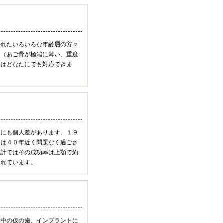
かれたいろいろな年齢層の方々
ス（あご骨が極端に薄い、重度
トはどなたにでも対応できま
数にも個人差があります。１９
んは４０年近く問題なく過ごさ
統計ではその成功率は上顎で約
されています。
間中の仮の歯、インプラントに