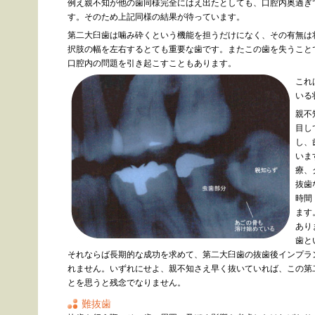
例え親不知が他の歯同様完全にはえ出たとしても、口腔内奥過ぎ
す。そのため上記同様の結果が待っています。
第二大臼歯は噛み砕くという機能を担うだけになく、その有無は
択肢の幅を左右するとても重要な歯です。またこの歯を失うこと
口腔内の問題を引き起こすこともあります。
これ
いる
親不
目し
し、
いま
療、
抜歯
時間
ます
あり
歯と
それならば長期的な成功を求めて、第二大臼歯の抜歯後インプラ
れません。いずれにせよ、親不知さえ早く抜いていれば、この第
とを思うと残念でなりません。
難抜歯