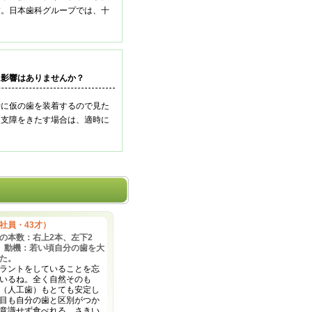
す。日本歯科グループでは、十
。
に影響はありませんか？
時に仮の歯を装着するので見た
に支障をきたす場合は、適時に
社員・43才）
の本数：右上2本、左下2
 動機：若い頃自分の歯を大
た。
ラントをしていることを忘
いるね。全く自然そのも
（人工歯）もとても安定し
目も自分の歯と区別がつか
意識せず食べれる。さきい