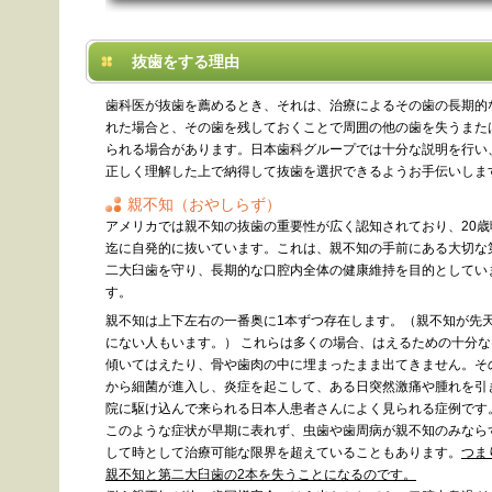
抜歯をする理由
歯科医が抜歯を薦めるとき、それは、治療によるその歯の長期的
れた場合と、その歯を残しておくことで周囲の他の歯を失うまた
られる場合があります。日本歯科グループでは十分な説明を行い
正しく理解した上で納得して抜歯を選択できるようお手伝いしま
親不知（おやしらず）
アメリカでは親不知の抜歯の重要性が広く認知されており、20歳
迄に自発的に抜いています。これは、親不知の手前にある大切な
二大臼歯を守り、長期的な口腔内全体の健康維持を目的としてい
す。
親不知は上下左右の一番奥に1本ずつ存在します。（親不知が先
にない人もいます。） これらは多くの場合、はえるための十分
傾いてはえたり、骨や歯肉の中に埋まったまま出てきません。そ
から細菌が進入し、炎症を起こして、ある日突然激痛や腫れを引
院に駆け込んで来られる日本人患者さんによく見られる症例です
このような症状が早期に表れず、虫歯や歯周病が親不知のみなら
して時として治療可能な限界を超えていることもあります。
つま
親不知と第二大臼歯の2本を失うことになるのです。