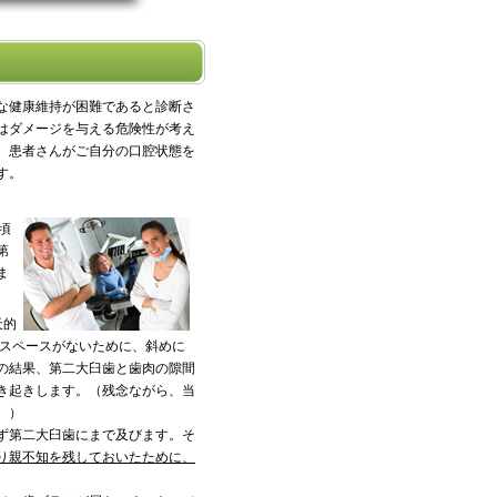
な健康維持が困難であると診断さ
はダメージを与える危険性が考え
、患者さんがご自分の口腔状態を
す。
頃
第
ま
天的
なスペースがないために、斜めに
の結果、第二大臼歯と歯肉の隙間
き起きします。（残念ながら、当
。）
ず第二大臼歯にまで及びます。そ
り親不知を残しておいたために、