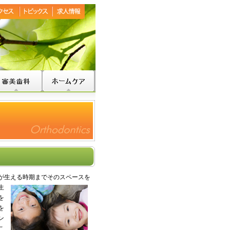
が生える時期までそのスペースを
生
を
を
ン
こ