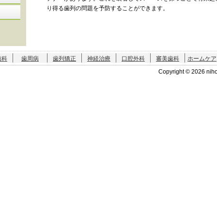
り得る歯列の問題を予防することができます。
歯科
歯周病
歯列矯正
神経治療
口腔外科
審美歯科
ホームケア
Copyright ©
2026 niho