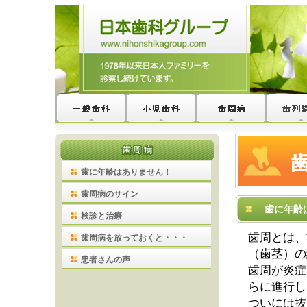
歯に年齢はありません！
歯周病のサイン
歯に年齢
検診と治療
歯周とは、
歯周病を放っておくと・・・
（歯茎）の
患者さんの声
歯周が炎症
らに進行し
ついには抜